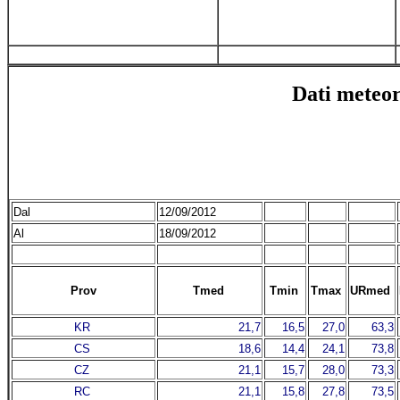
Dati meteor
Dal
12/09/2012
Al
18/09/2012
Prov
Tmed
Tmin
Tmax
URmed
KR
21,7
16,5
27,0
63,3
CS
18,6
14,4
24,1
73,8
CZ
21,1
15,7
28,0
73,3
RC
21,1
15,8
27,8
73,5