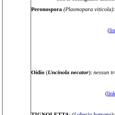
Peronospora
(Plasmopara viticola)
(
li
Oidio
(
Uncinola necator
)
:
nessun t
(
lin
TIGNOLETTA
: (
Lobesia botrana
)