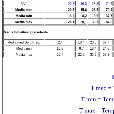
VV
20,3
16,3
25,5
74,7
Media med
20,5
15,6
26,5
70,9
Media min
13,4
8,2
19,6
37,7
Media max
24,1
20,1
30,7
87,6
Media bollettino precedente
Media med Boll. Prec.
23
18,4
28,6
69,7
Media min
15,5
9,7
18,4
24,6
Media max
26,7
22,8
33,6
93,1
T med = 
T min = Tem
T max = Temp