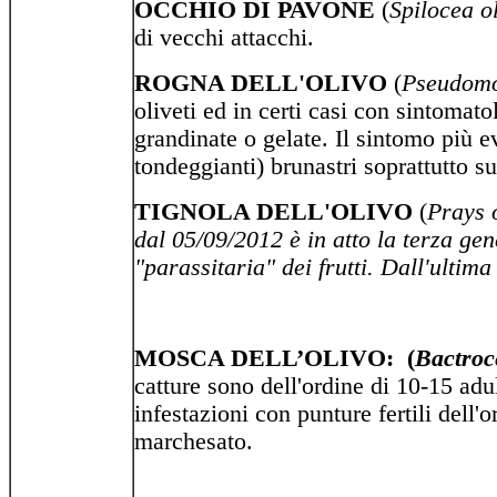
OCCHIO DI PAVONE
(
Spilocea o
di vecchi attacchi.
ROGNA DELL'OLIVO
(
Pseudomo
oliveti ed in certi casi con sintomato
grandinate o gelate. Il sintomo più 
tondeggianti) brunastri soprattutto su
TIGNOLA DELL'OLIVO
(
Prays 
dal 05/09/2012 è in atto la terza gen
"parassitaria" dei frutti. Dall'ultima
MOSCA DELL’OLIVO: (
Bactroc
catture sono dell'ordine di 10-15 ad
infestazioni con punture fertili dell
marchesato.