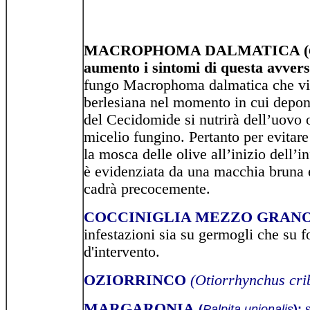
MACROPHOMA DALMATICA (
aumento i sintomi di questa avvers
fungo Macrophoma dalmatica che vien
berlesiana nel momento in cui depone
del Cecidomide si nutrirà dell’uovo 
micelio fungino. Pertanto per evitar
la mosca delle olive all’inizio dell
è evidenziata da una macchia bruna 
cadrà precocemente.
COCCINIGLIA MEZZO GRANO
infestazioni sia su germogli che su fog
d'intervento.
OZIORRINCO
(Otiorrhynchus crib
MARGARONIA
(
Palpita unionalis
):