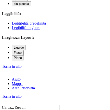
più piccola
Leggibilità:
Leggibilità predefinita
Legibilità migliore
Larghezza Layout:
Liquido
Fisso
Pieno
Torna in alto
Aiuto
Mappa
Area Riservata
Torna in alto
Cerca...