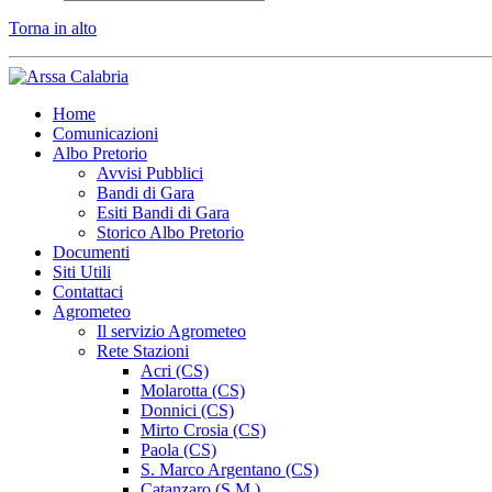
Torna in alto
Home
Comunicazioni
Albo Pretorio
Avvisi Pubblici
Bandi di Gara
Esiti Bandi di Gara
Storico Albo Pretorio
Documenti
Siti Utili
Contattaci
Agrometeo
Il servizio Agrometeo
Rete Stazioni
Acri (CS)
Molarotta (CS)
Donnici (CS)
Mirto Crosia (CS)
Paola (CS)
S. Marco Argentano (CS)
Catanzaro (S.M.)