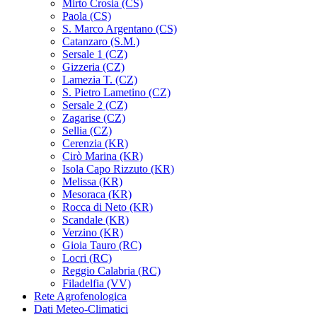
Mirto Crosia (CS)
Paola (CS)
S. Marco Argentano (CS)
Catanzaro (S.M.)
Sersale 1 (CZ)
Gizzeria (CZ)
Lamezia T. (CZ)
S. Pietro Lametino (CZ)
Sersale 2 (CZ)
Zagarise (CZ)
Sellia (CZ)
Cerenzia (KR)
Cirò Marina (KR)
Isola Capo Rizzuto (KR)
Melissa (KR)
Mesoraca (KR)
Rocca di Neto (KR)
Scandale (KR)
Verzino (KR)
Gioia Tauro (RC)
Locri (RC)
Reggio Calabria (RC)
Filadelfia (VV)
Rete Agrofenologica
Dati Meteo-Climatici