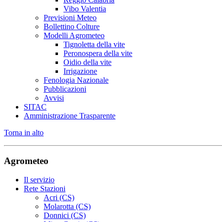
Vibo Valentia
Previsioni Meteo
Bollettino Colture
Modelli Agrometeo
Tignoletta della vite
Peronospera della vite
Oidio della vite
Irrigazione
Fenologia Nazionale
Pubblicazioni
Avvisi
SITAC
Amministrazione Trasparente
Torna in alto
Agrometeo
Il servizio
Rete Stazioni
Acri (CS)
Molarotta (CS)
Donnici (CS)