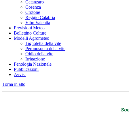
Catanzaro
Cosenza
Crotone
Reggio Calabria
Vibo Valentia
Previsioni Meteo
Bollettino Colture
Modelli Agrometeo
Tignoletta della vite
Peronospera della vite
Oidio della vite
Irrigazione
Fenologia Nazionale
Pubblicazioni
Avvisi
Torna in alto
Soc