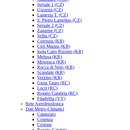
Sersale 1 (CZ)
Gizzeria (CZ)
Lamezia T. (CZ)
S. Pietro Lametino (CZ)
Sersale 2 (CZ)
Zagarise (CZ)
Sellia (CZ)
Cerenzia (KR)
Cirò Marina (KR)
Isola Capo Rizzuto (KR)
Melissa (KR)
Mesoraca (KR)
Rocca di Neto (KR)
Scandale (KR)
Verzino (KR)
Gioia Tauro (RC)
Locri (RC)
Reggio Calabria (RC)
Filadelfia (VV)
Rete Agrofenologica
Dati Meteo-Climatici
Catanzaro
Cosenza
Crotone
Reggio Calabria